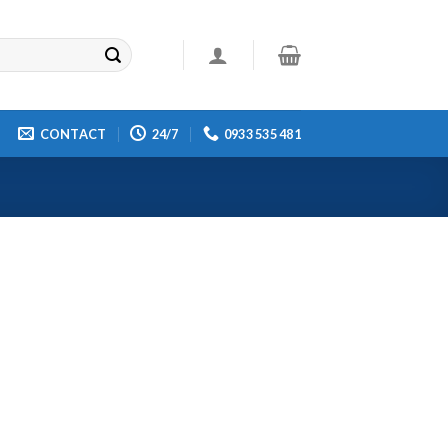
CONTACT
24/7
0933 535 481