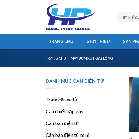
Skip
to
Tìm
content
kiếm:
TRANG CHỦ
GIỚI THIỆU
SẢN P
TRANG CHỦ
/
MÁY BƠM RÚT GAS LỎNG
DANH MỤC CÂN ĐIỆN TỬ
Trạm cân xe tải
Cân chiết nạp gas
Cân bàn điện tử
Cân bàn điện tử mini