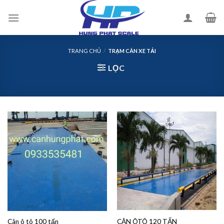
Skip
to
content
TRANG CHỦ
/
TRẠM CÂN XE TẢI
LỌC
Cân ô tô 100 tấn
CÂN ÔTÔ 120 TẤN