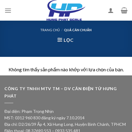
Skip
to
content
TRANG CHỦ
/
QUẢ CÂN CHUẨN
LỌC
Không tìm thấy sản phẩm nào khớp với lựa chọn của bạn.
CÔNG TY TNHH MTV TM – DV CÂN ĐIỆN TỬ HƯNG
PHÁT
Đại diện: Phạm Trọng Nhịn
MST: 0312 960 830 đăng ký ngày 7.10.2014
Địa chỉ: D2/26/39 Ấp 4, Xã Hưng Long, Huyện Bình Chánh, TPHCM
Điện thoại: 08 37690 553 – 0933 535 481