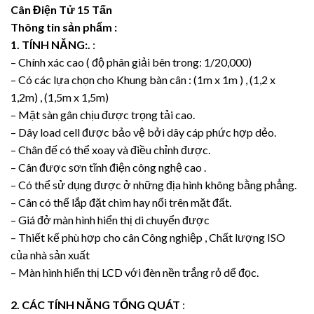
Cân Điện Tử 15 Tấn
Thông tin sản phẩm :
1. TÍNH NĂNG:.
:
– Chính xác cao ( độ phân giải bên trong: 1/20,000)
– Có các lựa chọn cho Khung bàn cân : (1m x 1m ) , (1,2 x
1,2m) , (1,5m x 1,5m)
– Mặt sàn gân chịu được trọng tải cao.
– Dây load cell được bảo vệ bởi dây cáp phức hợp dẻo.
– Chân đế có thể xoay và điều chỉnh được.
– Cân được sơn tĩnh điện công nghệ cao .
– Có thể sử dụng được ở những địa hình không bằng phẳng.
– Cân có thể lắp đặt chìm hay nổi trên mặt đất.
– Giá đở màn hình hiển thị di chuyển được
– Thiết kế phù hợp cho cân Công nghiệp , Chất lượng ISO
của nhà sản xuất
– Màn hình hiển thị LCD với đèn nền trắng rỏ dể đọc.
2. CÁC TÍNH NĂNG TỔNG QUÁT
: