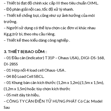
– Thiết bị đạt độ chính xác cấp III theo tiêu chuẩn OIML.
– Độ phân giải nội cao, tốc độ xử lý nhanh.
– Thiết kế chống bụi, cũng như sự ảnh hưởng của môi
trường.
– Người sử dụng có thể lựa chọn các đơn vị khác nhau
Kg,g,trừ bì, theo nhu cầu riêng.
– Thiết kế theo kiểu dáng công nghiệp .
3. THIẾT BỊ BAO GỒM:
:
– 01 Đầu cân (indicator) T31P – Ohaus USA)., DIGI-DS-168,
DI-28SS
– 01 Hợp nối 4 load cell Ohaus-USA .
– 04 Bộ Load Cell SBCL.
– 01 Khung bàn cân kích thước (1,2m x 1,2m),(1,5m x 1,5m),
(1,2m x 1,5m) hoặc tùy chọn kích thước
– 05 mét dây tín hiệu..
– CÔNG TY CÂN ĐIỆN TỬ HƯNG PHÁT Có Các Model
Sau